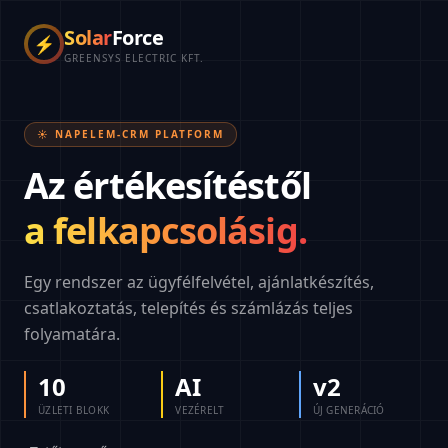
Solar
Force
⚡
GREENSYS ELECTRIC KFT.
☀️ NAPELEM-CRM PLATFORM
Az értékesítéstől
a felkapcsolásig.
Egy rendszer az ügyfélfelvétel, ajánlatkészítés,
csatlakoztatás, telepítés és számlázás teljes
folyamatára.
10
AI
v2
ÜZLETI BLOKK
VEZÉRELT
ÚJ GENERÁCIÓ