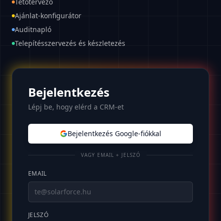
Tetőtervező
Ajánlat-konfigurátor
Auditnapló
Telepítésszervezés és készletezés
Bejelentkezés
Lépj be, hogy elérd a CRM-et
Bejelentkezés Google-fiókkal
VAGY EMAIL + JELSZÓ
EMAIL
JELSZÓ