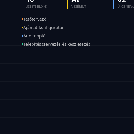
ÜZLETI BLOKK
VEZÉRELT
ÚJ GENERÁ
Tetőtervező
Ajánlat-konfigurátor
Auditnapló
Telepítésszervezés és készletezés