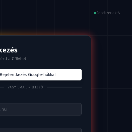
Rendszer aktív
kezés
lérd a CRM-et
Bejelentkezés Google-fiókkal
VAGY EMAIL + JELSZÓ