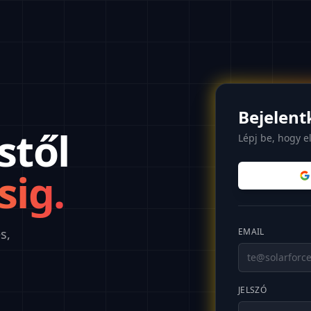
Bejelent
stől
Lépj be, hogy e
sig.
s,
EMAIL
JELSZÓ