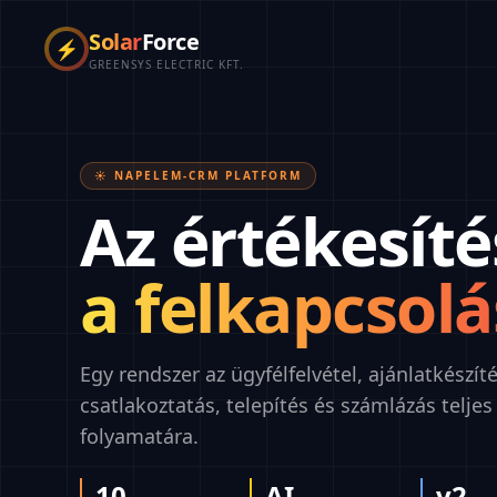
Solar
Force
⚡
GREENSYS ELECTRIC KFT.
☀️ NAPELEM-CRM PLATFORM
Az értékesíté
a felkapcsolá
Egy rendszer az ügyfélfelvétel, ajánlatkészíté
csatlakoztatás, telepítés és számlázás teljes
folyamatára.
10
AI
v2