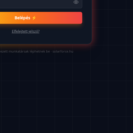
Belépés ⚡
Elfelejtett jelszó?
ezett munkatársak léphetnek be ·
solarforce.hu