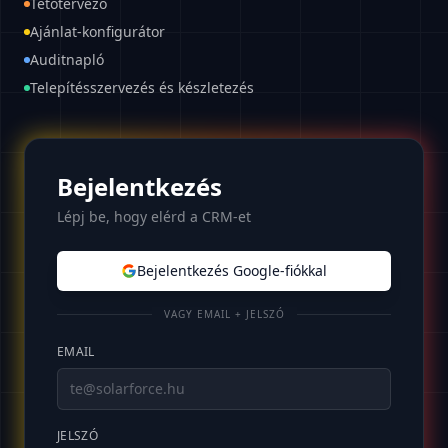
Tetőtervező
Ajánlat-konfigurátor
Auditnapló
Telepítésszervezés és készletezés
Bejelentkezés
Lépj be, hogy elérd a CRM-et
Bejelentkezés Google-fiókkal
VAGY EMAIL + JELSZÓ
EMAIL
JELSZÓ