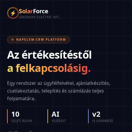
Solar
Force
⚡
GREENSYS ELECTRIC KFT.
☀️ NAPELEM-CRM PLATFORM
Az értékesítéstől
a felkapcsolásig.
Egy rendszer az ügyfélfelvétel, ajánlatkészítés,
csatlakoztatás, telepítés és számlázás teljes
folyamatára.
10
AI
v2
ÜZLETI BLOKK
VEZÉRELT
ÚJ GENERÁCIÓ