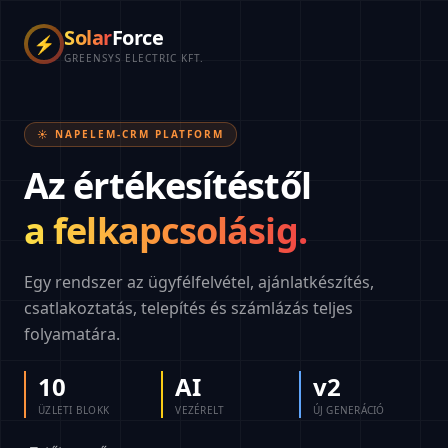
Solar
Force
⚡
GREENSYS ELECTRIC KFT.
☀️ NAPELEM-CRM PLATFORM
Az értékesítéstől
a felkapcsolásig.
Egy rendszer az ügyfélfelvétel, ajánlatkészítés,
csatlakoztatás, telepítés és számlázás teljes
folyamatára.
10
AI
v2
ÜZLETI BLOKK
VEZÉRELT
ÚJ GENERÁCIÓ