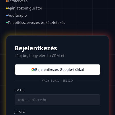
Tetőtervező
Ajánlat-konfigurátor
Auditnapló
Telepítésszervezés és készletezés
Bejelentkezés
Lépj be, hogy elérd a CRM-et
Bejelentkezés Google-fiókkal
VAGY EMAIL + JELSZÓ
EMAIL
JELSZÓ