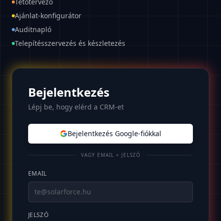
Tetőtervező
Ajánlat-konfigurátor
Auditnapló
Telepítésszervezés és készletezés
Bejelentkezés
Lépj be, hogy elérd a CRM-et
Bejelentkezés Google-fiókkal
VAGY EMAIL + JELSZÓ
EMAIL
JELSZÓ