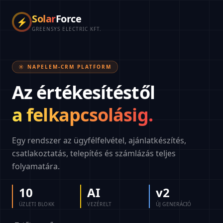
Solar
Force
⚡
GREENSYS ELECTRIC KFT.
☀️ NAPELEM-CRM PLATFORM
Az értékesítéstől
a felkapcsolásig.
Egy rendszer az ügyfélfelvétel, ajánlatkészítés,
csatlakoztatás, telepítés és számlázás teljes
folyamatára.
10
AI
v2
ÜZLETI BLOKK
VEZÉRELT
ÚJ GENERÁCIÓ