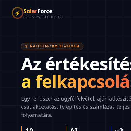
Solar
Force
⚡
GREENSYS ELECTRIC KFT.
☀️ NAPELEM-CRM PLATFORM
Az értékesíté
a felkapcsolá
Egy rendszer az ügyfélfelvétel, ajánlatkészíté
csatlakoztatás, telepítés és számlázás teljes
folyamatára.
10
AI
v2