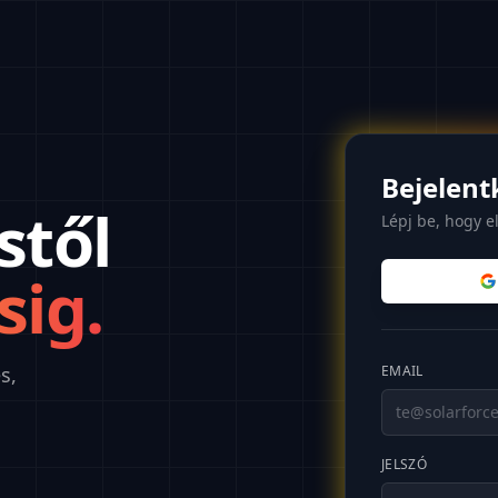
Bejelent
stől
Lépj be, hogy e
sig.
s,
EMAIL
JELSZÓ