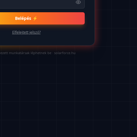
Belépés ⚡
Elfelejtett jelszó?
ezett munkatársak léphetnek be ·
solarforce.hu