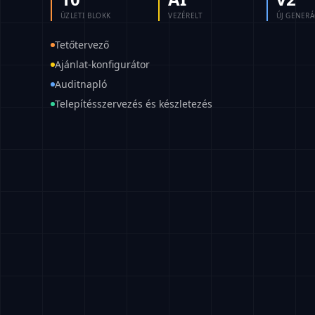
ÜZLETI BLOKK
VEZÉRELT
ÚJ GENERÁ
Tetőtervező
Ajánlat-konfigurátor
Auditnapló
Telepítésszervezés és készletezés