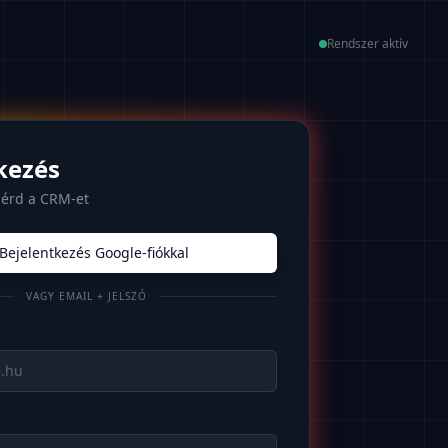
Rendszer aktív
kezés
lérd a CRM-et
Bejelentkezés Google-fiókkal
VAGY EMAIL + JELSZÓ