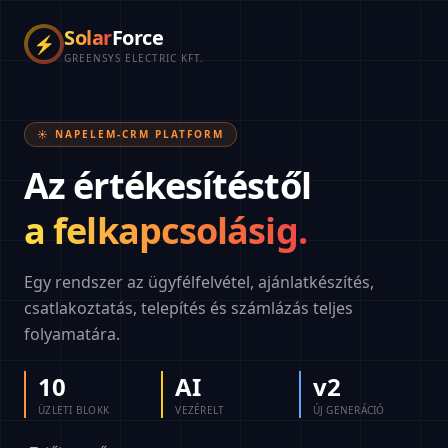
Solar
Force
⚡
GREENSYS ELECTRIC KFT.
☀️ NAPELEM-CRM PLATFORM
Az értékesítéstől
a felkapcsolásig.
Egy rendszer az ügyfélfelvétel, ajánlatkészítés,
csatlakoztatás, telepítés és számlázás teljes
folyamatára.
10
AI
v2
ÜZLETI BLOKK
VEZÉRELT
ÚJ GENERÁCIÓ