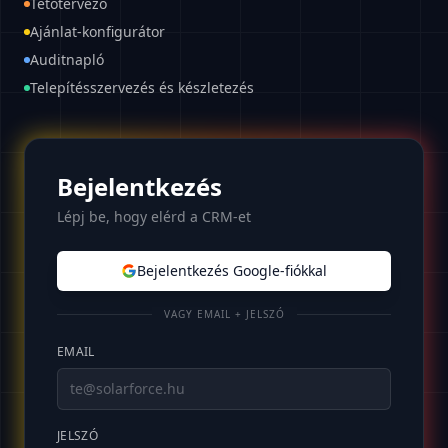
Tetőtervező
Ajánlat-konfigurátor
Auditnapló
Telepítésszervezés és készletezés
Bejelentkezés
Lépj be, hogy elérd a CRM-et
Bejelentkezés Google-fiókkal
VAGY EMAIL + JELSZÓ
EMAIL
JELSZÓ