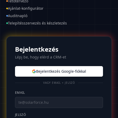
Tetőtervező
Ajánlat-konfigurátor
Auditnapló
Telepítésszervezés és készletezés
Bejelentkezés
Lépj be, hogy elérd a CRM-et
Bejelentkezés Google-fiókkal
VAGY EMAIL + JELSZÓ
EMAIL
JELSZÓ