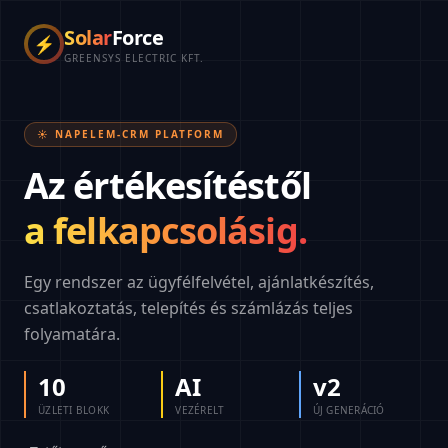
Solar
Force
⚡
GREENSYS ELECTRIC KFT.
☀️ NAPELEM-CRM PLATFORM
Az értékesítéstől
a felkapcsolásig.
Egy rendszer az ügyfélfelvétel, ajánlatkészítés,
csatlakoztatás, telepítés és számlázás teljes
folyamatára.
10
AI
v2
ÜZLETI BLOKK
VEZÉRELT
ÚJ GENERÁCIÓ