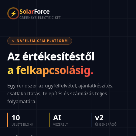
Solar
Force
⚡
GREENSYS ELECTRIC KFT.
☀️ NAPELEM-CRM PLATFORM
Az értékesítéstől
a felkapcsolásig.
Egy rendszer az ügyfélfelvétel, ajánlatkészítés,
csatlakoztatás, telepítés és számlázás teljes
folyamatára.
10
AI
v2
ÜZLETI BLOKK
VEZÉRELT
ÚJ GENERÁCIÓ