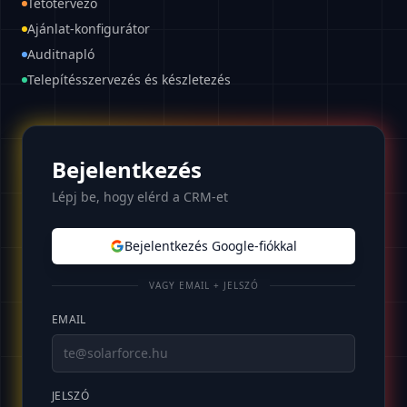
Tetőtervező
Ajánlat-konfigurátor
Auditnapló
Telepítésszervezés és készletezés
Bejelentkezés
Lépj be, hogy elérd a CRM-et
Bejelentkezés Google-fiókkal
VAGY EMAIL + JELSZÓ
EMAIL
JELSZÓ