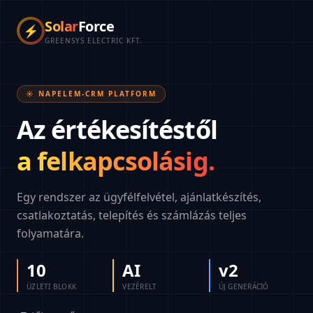
Solar
Force
⚡
GREENSYS ELECTRIC KFT.
☀️ NAPELEM-CRM PLATFORM
Az értékesítéstől
a felkapcsolásig.
Egy rendszer az ügyfélfelvétel, ajánlatkészítés,
csatlakoztatás, telepítés és számlázás teljes
folyamatára.
10
AI
v2
ÜZLETI BLOKK
VEZÉRELT
ÚJ GENERÁCIÓ