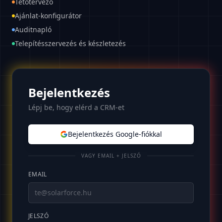
Tetőtervező
Ajánlat-konfigurátor
Auditnapló
Telepítésszervezés és készletezés
Bejelentkezés
Lépj be, hogy elérd a CRM-et
Bejelentkezés Google-fiókkal
VAGY EMAIL + JELSZÓ
EMAIL
JELSZÓ