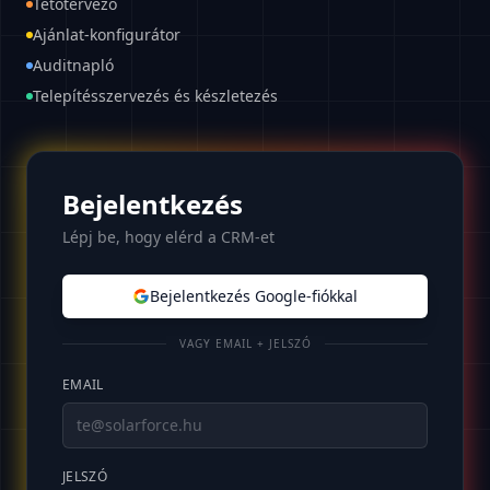
Tetőtervező
Ajánlat-konfigurátor
Auditnapló
Telepítésszervezés és készletezés
Bejelentkezés
Lépj be, hogy elérd a CRM-et
Bejelentkezés Google-fiókkal
VAGY EMAIL + JELSZÓ
EMAIL
JELSZÓ