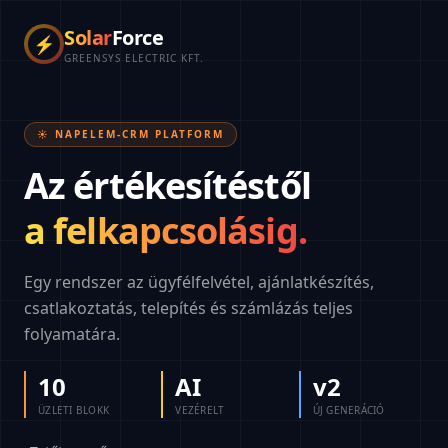
Solar
Force
⚡
GREENSYS ELECTRIC KFT.
☀️ NAPELEM-CRM PLATFORM
Az értékesítéstől
a felkapcsolásig.
Egy rendszer az ügyfélfelvétel, ajánlatkészítés,
csatlakoztatás, telepítés és számlázás teljes
folyamatára.
10
AI
v2
ÜZLETI BLOKK
VEZÉRELT
ÚJ GENERÁCIÓ